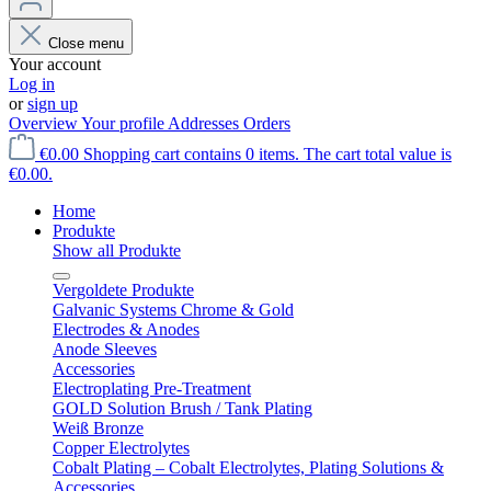
Close menu
Your account
Log in
or
sign up
Overview
Your profile
Addresses
Orders
€0.00
Shopping cart contains 0 items. The cart total value is
€0.00.
Home
Produkte
Show all Produkte
Vergoldete Produkte
Galvanic Systems Chrome & Gold
Electrodes & Anodes
Anode Sleeves
Accessories
Electroplating Pre-Treatment
GOLD Solution Brush / Tank Plating
Weiß Bronze
Copper Electrolytes
Cobalt Plating – Cobalt Electrolytes, Plating Solutions &
Accessories