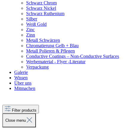
Schwarz Chrom
Schwarz Nickel
Schwarz Ruthenium
Silber
Weiß Gold
Zinc
Zinn
Metall Schwärzen
Chromatierung Gelb + Blau
Metall Polieren & Pflegen
Conductive Coatings – Non-Conductive Surfaces
Werbematerial - Flyer -Literatur
Verpackung
Galerie
Wissen
Über uns
Mitmachen
Filter products
Close menu