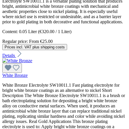
Electrolyte SW10011.1 is a versatile plating solution that produces
bright, antimicrobial white bronze coatings with mechanical and
aesthetic properties close to nickel plating. It is especially useful
where nickel use is restricted or undesirable, and as a barrier layer
prior to gold plating in both decorative and functional applications.
Content:
0.05 Liter
(€320.00 / 1 Liter)
Regular price:
From
€25.00
Prices incl. VAT plus shipping costs
Details
White Bronze
White Bronze Electrolyte SW10011.1 Fast plating electrolyte for
bright white bronze coatings as an alternative to nickel Short
Description The White Bronze Electrolyte SW10011.1 is a brush or
bath electroplating solution for depositing a bright white bronze
alloy on conductive metal surfaces. When used, it produces an
antimicrobial white bronze layer that can replace traditional nickel
plating, replicating similar hardness and color while avoiding nickel
allergy issues. Real Gold Applications This bronze plating
electrolyte is used to: Apply bright white bronze coatings on a