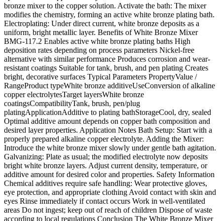
bronze mixer to the copper solution. Activate the bath: The mixer
modifies the chemistry, forming an active white bronze plating bath.
Electroplating: Under direct current, white bronze deposits as a
uniform, bright metallic layer. Benefits of White Bronze Mixer
BMG-117.2 Enables active white bronze plating baths High
deposition rates depending on process parameters Nickel-free
alternative with similar performance Produces corrosion and wear-
resistant coatings Suitable for tank, brush, and pen plating Creates
bright, decorative surfaces Typical Parameters PropertyValue /
RangeProduct typeWhite bronze additiveUseConversion of alkaline
copper electrolytesTarget layersWhite bronze
coatingsCompatibilityTank, brush, pen/plug
platingApplicationAdditive to plating bathStorageCool, dry, sealed
Optimal additive amount depends on copper bath composition and
desired layer properties. Application Notes Bath Setup: Start with a
properly prepared alkaline copper electrolyte. Adding the Mixer:
Introduce the white bronze mixer slowly under gentle bath agitation.
Galvanizing: Plate as usual; the modified electrolyte now deposits
bright white bronze layers. Adjust current density, temperature, or
additive amount for desired color and properties. Safety Information
Chemical additives require safe handling: Wear protective gloves,
eye protection, and appropriate clothing Avoid contact with skin and
eyes Rinse immediately if contact occurs Work in well-ventilated
areas Do not ingest; keep out of reach of children Dispose of waste
according to local regulations Conclusion The White Bronze Mixer