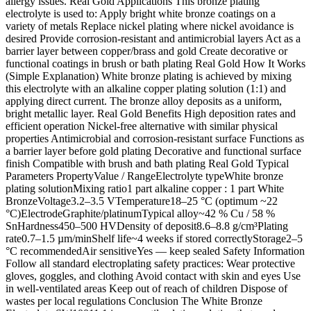
allergy issues. Real Gold Applications This bronze plating
electrolyte is used to: Apply bright white bronze coatings on a
variety of metals Replace nickel plating where nickel avoidance is
desired Provide corrosion-resistant and antimicrobial layers Act as a
barrier layer between copper/brass and gold Create decorative or
functional coatings in brush or bath plating Real Gold How It Works
(Simple Explanation) White bronze plating is achieved by mixing
this electrolyte with an alkaline copper plating solution (1:1) and
applying direct current. The bronze alloy deposits as a uniform,
bright metallic layer. Real Gold Benefits High deposition rates and
efficient operation Nickel-free alternative with similar physical
properties Antimicrobial and corrosion-resistant surface Functions as
a barrier layer before gold plating Decorative and functional surface
finish Compatible with brush and bath plating Real Gold Typical
Parameters PropertyValue / RangeElectrolyte typeWhite bronze
plating solutionMixing ratio1 part alkaline copper : 1 part White
BronzeVoltage3.2–3.5 VTemperature18–25 °C (optimum ~22
°C)ElectrodeGraphite/platinumTypical alloy~42 % Cu / 58 %
SnHardness450–500 HVDensity of deposit8.6–8.8 g/cm³Plating
rate0.7–1.5 µm/minShelf life~4 weeks if stored correctlyStorage2–5
°C recommendedAir sensitiveYes — keep sealed Safety Information
Follow all standard electroplating safety practices: Wear protective
gloves, goggles, and clothing Avoid contact with skin and eyes Use
in well-ventilated areas Keep out of reach of children Dispose of
wastes per local regulations Conclusion The White Bronze