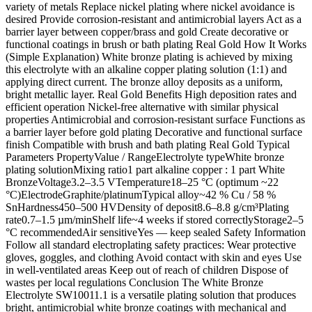
variety of metals Replace nickel plating where nickel avoidance is
desired Provide corrosion-resistant and antimicrobial layers Act as a
barrier layer between copper/brass and gold Create decorative or
functional coatings in brush or bath plating Real Gold How It Works
(Simple Explanation) White bronze plating is achieved by mixing
this electrolyte with an alkaline copper plating solution (1:1) and
applying direct current. The bronze alloy deposits as a uniform,
bright metallic layer. Real Gold Benefits High deposition rates and
efficient operation Nickel-free alternative with similar physical
properties Antimicrobial and corrosion-resistant surface Functions as
a barrier layer before gold plating Decorative and functional surface
finish Compatible with brush and bath plating Real Gold Typical
Parameters PropertyValue / RangeElectrolyte typeWhite bronze
plating solutionMixing ratio1 part alkaline copper : 1 part White
BronzeVoltage3.2–3.5 VTemperature18–25 °C (optimum ~22
°C)ElectrodeGraphite/platinumTypical alloy~42 % Cu / 58 %
SnHardness450–500 HVDensity of deposit8.6–8.8 g/cm³Plating
rate0.7–1.5 µm/minShelf life~4 weeks if stored correctlyStorage2–5
°C recommendedAir sensitiveYes — keep sealed Safety Information
Follow all standard electroplating safety practices: Wear protective
gloves, goggles, and clothing Avoid contact with skin and eyes Use
in well-ventilated areas Keep out of reach of children Dispose of
wastes per local regulations Conclusion The White Bronze
Electrolyte SW10011.1 is a versatile plating solution that produces
bright, antimicrobial white bronze coatings with mechanical and