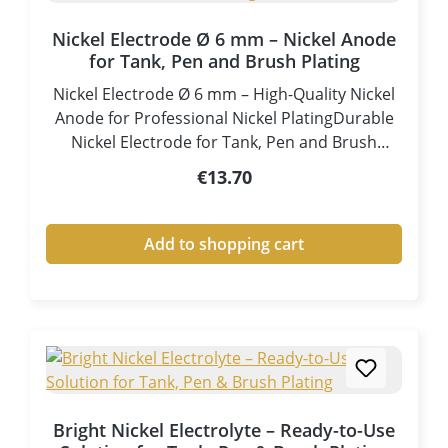
Nickel Electrode Ø 6 mm – Nickel Anode
for Tank, Pen and Brush Plating
Nickel Electrode Ø 6 mm – High-Quality Nickel
Anode for Professional Nickel PlatingDurable
Nickel Electrode for Tank, Pen and Brush
PlatingThe Nickel Electrode Ø 6 mm (BMG-012)
Regular price:
€13.70
is a high-quality anode made from almost pure
nickel and has been specially developed for
galvanic nickel plating processes. It provides a
Add to shopping cart
controlled and stable supply of nickel ions to
the electrolyte, ensuring uniform, durable and
high-quality nickel coatings.The nickel
electrode is ideal for tank plating, pen plating
and brush (tampon) plating and is an essential
accessory for professional nickel electroplating
applications.Your AdvantagesMade from high-
Bright Nickel Electrolyte – Ready-to-Use
quality, almost pure nickelControlled and