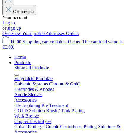
Close menu
Your account
Log in
or
sign up
Overview
Your profile
Addresses
Orders
€0.00
Shopping cart contains 0 items. The cart total value is
€0.00.
Home
Produkte
Show all Produkte
Vergoldete Produkte
Galvanic Systems Chrome & Gold
Electrodes & Anodes
Anode Sleeves
Accessories
Electroplating Pre-Treatment
GOLD Solution Brush / Tank Plating
Weiß Bronze
Copper Electrolytes
Cobalt Plating – Cobalt Electrolytes, Plating Solutions &
Accessories