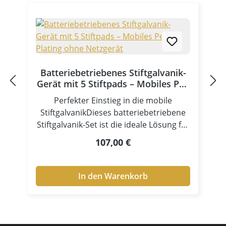
Batteriebetriebenes Stiftgalvanik-
Gerät mit 5 Stiftpads – Mobiles Pen
Plating ohne Netzgerät
Perfekter Einstieg in die mobile
StiftgalvanikDieses batteriebetriebene
Stiftgalvanik-Set ist die ideale Lösung für
den einfachen Einstieg in die selektive
Regulärer Preis:
107,00 €
Vergoldung und Versilberung. Dank der
kompakten Bauweise und des
Batteriebetriebs können
In den Warenkorb
Beschichtungen flexibel und unabhängig
von einem Netzgerät durchgeführt
werden – sowohl in der Werkstatt als
auch direkt vor Ort.Das Gerät eignet