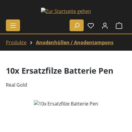
Zum Hauptinhalt springen
Ware
Produkte
Anodenhüllen / Anodentampons
10x Ersatzfilze Batterie Pen
Real Gold
Bildergalerie überspringen