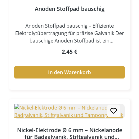
Anoden Stoffpad bauschig
Anoden Stoffpad bauschig – Effiziente
Elektrolytübertragung für präzise Galvanik Der
bauschige Anoden Stoffpad ist ein
unverzichtbares Zubehör für professionelle
Regulärer Preis:
2,45 €
Anwendungen in der Stiftgalvanik und
Tampongalvanik. Als Anodenhülle / Tampon
sorgt er für eine gleichmäßige Verteilung des
In den Warenkorb
Elektrolyten und ermöglicht präzise sowie
kontrollierte Beschichtungen – selbst auf
komplexen Oberflächen. Dank seiner weichen,
saugfähigen Struktur gewährleistet der
Stoffpad eine optimale Elektrolytaufnahme
und gleichmäßige Abgabe während des
Galvanikprozesses. Zentrale Vorteile Hohe
Nickel-Elektrode Ø 6 mm – Nickelanode
Elektrolytaufnahme für gleichmäßige
für Badgalvanik, Stiftgalvanik und
Beschichtung Weiche, bauschige Struktur für