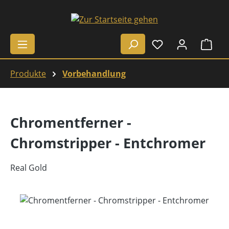
Zum Hauptinhalt springen
Ware
Produkte
Vorbehandlung
Chromentferner -
Chromstripper - Entchromer
Real Gold
Bildergalerie überspringen