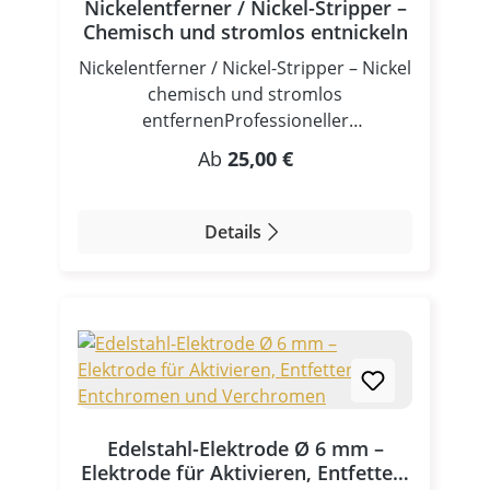
Nickelentferner / Nickel-Stripper –
Chemisch und stromlos entnickeln
Nickelentferner / Nickel-Stripper – Nickel
chemisch und stromlos
entfernenProfessioneller
Nickelentferner für Galvanik, Schmuck,
Regulärer Preis:
Ab
25,00 €
Restaurierung und IndustrieDer
Nickelentferner von Betzmann Galvanik
ist eine hochwirksame, gebrauchsfertige
Details
Lösung zum chemischen und
stromlosen Entfernen von galvanischen
Nickelschichten sowie chemischen
Nickel-Phosphor-Schichten (EN). Der
Nickel-Stripper arbeitet selektiv,
materialschonend und ohne
Gleichrichter oder elektrolytische
Anlage.Ob in der Galvanik,
Edelstahl-Elektrode Ø 6 mm –
Schmuckherstellung, Restaurierung,
Elektrode für Aktivieren, Entfetten,
Feinmechanik oder Industrie – mit