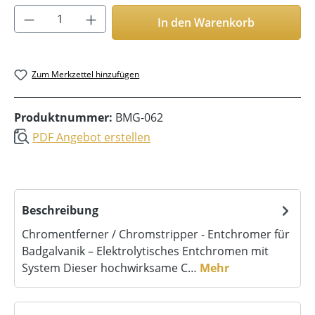
Produkt Anzahl: Gib den gewünschten Wer
In den Warenkorb
Zum Merkzettel hinzufügen
Produktnummer:
BMG-062
PDF Angebot erstellen
Beschreibung
Chromentferner / Chromstripper - Entchromer für
Badgalvanik – Elektrolytisches Entchromen mit
System Dieser hochwirksame C…
Mehr