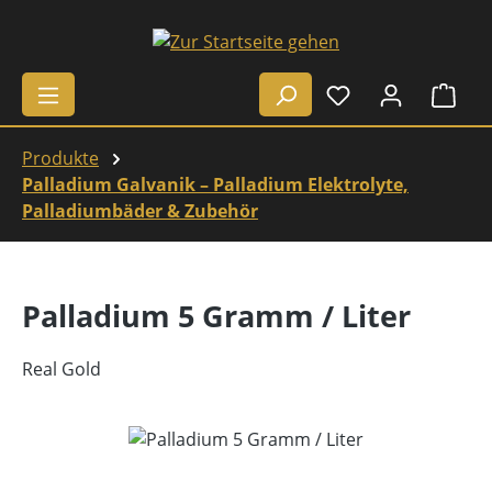
Zum Hauptinhalt springen
Ware
Produkte
Palladium Galvanik – Palladium Elektrolyte,
Palladiumbäder & Zubehör
Palladium 5 Gramm / Liter
Real Gold
Bildergalerie überspringen