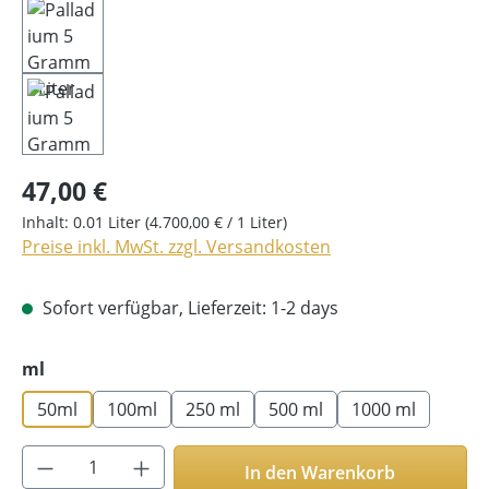
47,00 €
Inhalt:
0.01 Liter
(4.700,00 € / 1 Liter)
Preise inkl. MwSt. zzgl. Versandkosten
Sofort verfügbar, Lieferzeit: 1-2 days
auswählen
ml
50ml
100ml
250 ml
500 ml
1000 ml
Produkt Anzahl: Gib den gewünschten Wer
In den Warenkorb