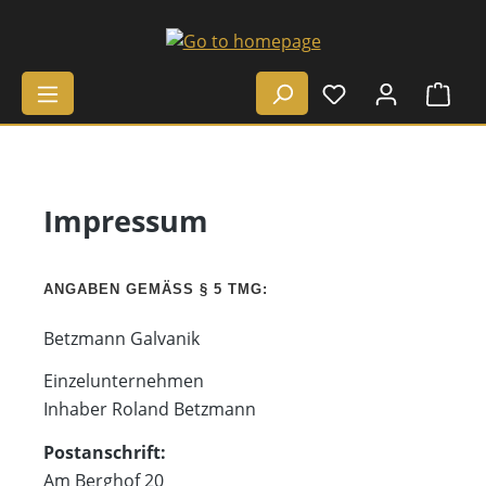
Skip to main content
Shop
Impressum
ANGABEN GEMÄSS § 5 TMG:
Betzmann Galvanik
Einzelunternehmen
Inhaber Roland Betzmann
Postanschrift:
Am Berghof 20