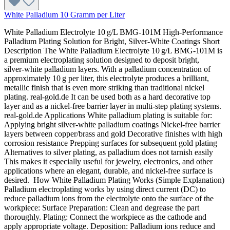
White Palladium 10 Gramm per Liter
White Palladium Electrolyte 10 g/L BMG‑101M High‑Performance
Palladium Plating Solution for Bright, Silver‑White Coatings Short
Description The White Palladium Electrolyte 10 g/L BMG‑101M is
a premium electroplating solution designed to deposit bright,
silver‑white palladium layers. With a palladium concentration of
approximately 10 g per liter, this electrolyte produces a brilliant,
metallic finish that is even more striking than traditional nickel
plating. real-gold.de It can be used both as a hard decorative top
layer and as a nickel‑free barrier layer in multi‑step plating systems.
real-gold.de Applications White palladium plating is suitable for:
Applying bright silver‑white palladium coatings Nickel‑free barrier
layers between copper/brass and gold Decorative finishes with high
corrosion resistance Prepping surfaces for subsequent gold plating
Alternatives to silver plating, as palladium does not tarnish easily
This makes it especially useful for jewelry, electronics, and other
applications where an elegant, durable, and nickel‑free surface is
desired. How White Palladium Plating Works (Simple Explanation)
Palladium electroplating works by using direct current (DC) to
reduce palladium ions from the electrolyte onto the surface of the
workpiece: Surface Preparation: Clean and degrease the part
thoroughly. Plating: Connect the workpiece as the cathode and
apply appropriate voltage. Deposition: Palladium ions reduce and