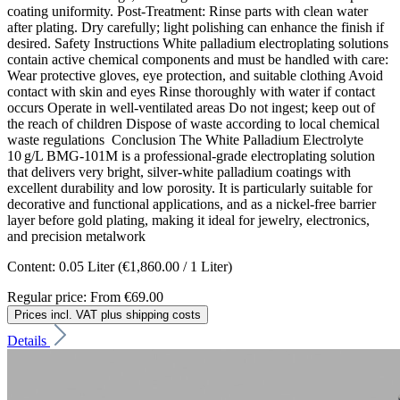
coating uniformity. Post‑Treatment: Rinse parts with clean water
after plating. Dry carefully; light polishing can enhance the finish if
desired. Safety Instructions White palladium electroplating solutions
contain active chemical components and must be handled with care:
Wear protective gloves, eye protection, and suitable clothing Avoid
contact with skin and eyes Rinse thoroughly with water if contact
occurs Operate in well‑ventilated areas Do not ingest; keep out of
the reach of children Dispose of waste according to local chemical
waste regulations Conclusion The White Palladium Electrolyte
10 g/L BMG‑101M is a professional‑grade electroplating solution
that delivers very bright, silver‑white palladium coatings with
excellent durability and low porosity. It is particularly suitable for
decorative and functional applications, and as a nickel‑free barrier
layer before gold plating, making it ideal for jewelry, electronics,
and precision metalwork
Content:
0.05 Liter
(€1,860.00 / 1 Liter)
Regular price:
From
€69.00
Prices incl. VAT plus shipping costs
Details