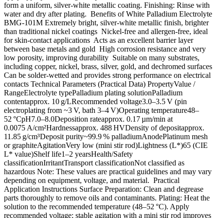
form a uniform, silver‑white metallic coating. Finishing: Rinse with
water and dry after plating. Benefits of White Palladium Electrolyte
BMG‑101M Extremely bright, silver‑white metallic finish, brighter
than traditional nickel coatings Nickel‑free and allergen‑free, ideal
for skin‑contact applications Acts as an excellent barrier layer
between base metals and gold High corrosion resistance and very
low porosity, improving durability Suitable on many substrates,
including copper, nickel, brass, silver, gold, and dechromed surfaces
Can be solder‑wetted and provides strong performance on electrical
contacts Technical Parameters (Practical Data) PropertyValue /
RangeElectrolyte typePalladium plating solutionPalladium
contentapprox. 10 g/LRecommended voltage3.0–3.5 V (pin
electroplating from ~3 V, bath 3–4 V)Operating temperature48–
52 °CpH7.0–8.0Deposition rateapprox. 0.17 µm/min at
0.0075 A/cm²Hardnessapprox. 488 HVDensity of depositapprox.
11.85 g/cm³Deposit purity~99.9 % palladiumAnodePlatinum mesh
or graphiteAgitationVery low (mini stir rod)Lightness (L*)65 (CIE
L* value)Shelf life1–2 yearsHealth/Safety
classificationIrritantTransport classificationNot classified as
hazardous Note: These values are practical guidelines and may vary
depending on equipment, voltage, and material. Practical
Application Instructions Surface Preparation: Clean and degrease
parts thoroughly to remove oils and contaminants. Plating: Heat the
solution to the recommended temperature (48–52 °C). Apply
recommended voltage; stable agitation with a mini stir rod improves