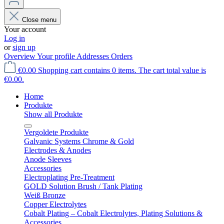
Close menu
Your account
Log in
or
sign up
Overview
Your profile
Addresses
Orders
€0.00
Shopping cart contains 0 items. The cart total value is
€0.00.
Home
Produkte
Show all Produkte
Vergoldete Produkte
Galvanic Systems Chrome & Gold
Electrodes & Anodes
Anode Sleeves
Accessories
Electroplating Pre-Treatment
GOLD Solution Brush / Tank Plating
Weiß Bronze
Copper Electrolytes
Cobalt Plating – Cobalt Electrolytes, Plating Solutions &
Accessories