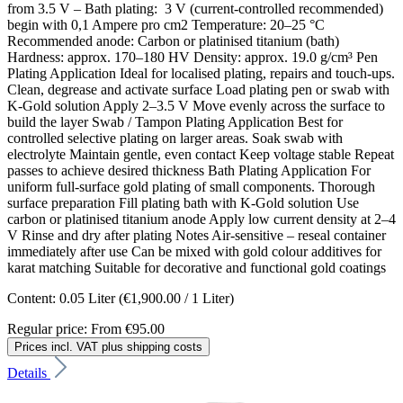
from 3.5 V – Bath plating: 3 V (current-controlled recommended)
begin with 0,1 Ampere pro cm2 Temperature: 20–25 °C
Recommended anode: Carbon or platinised titanium (bath)
Hardness: approx. 170–180 HV Density: approx. 19.0 g/cm³ Pen
Plating Application Ideal for localised plating, repairs and touch-ups.
Clean, degrease and activate surface Load plating pen or swab with
K-Gold solution Apply 2–3.5 V Move evenly across the surface to
build the layer Swab / Tampon Plating Application Best for
controlled selective plating on larger areas. Soak swab with
electrolyte Maintain gentle, even contact Keep voltage stable Repeat
passes to achieve desired thickness Bath Plating Application For
uniform full-surface gold plating of small components. Thorough
surface preparation Fill plating bath with K-Gold solution Use
carbon or platinised titanium anode Apply low current density at 2–4
V Rinse and dry after plating Notes Air-sensitive – reseal container
immediately after use Can be mixed with gold colour additives for
karat matching Suitable for decorative and functional gold coatings
Content:
0.05 Liter
(€1,900.00 / 1 Liter)
Regular price:
From
€95.00
Prices incl. VAT plus shipping costs
Details