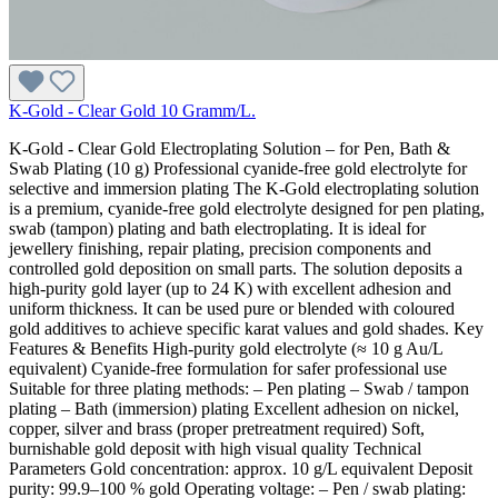
K-Gold - Clear Gold 10 Gramm/L.
K-Gold - Clear Gold Electroplating Solution – for Pen, Bath &
Swab Plating (10 g) Professional cyanide-free gold electrolyte for
selective and immersion plating The K-Gold electroplating solution
is a premium, cyanide-free gold electrolyte designed for pen plating,
swab (tampon) plating and bath electroplating. It is ideal for
jewellery finishing, repair plating, precision components and
controlled gold deposition on small parts. The solution deposits a
high-purity gold layer (up to 24 K) with excellent adhesion and
uniform thickness. It can be used pure or blended with coloured
gold additives to achieve specific karat values and gold shades. Key
Features & Benefits High-purity gold electrolyte (≈ 10 g Au/L
equivalent) Cyanide-free formulation for safer professional use
Suitable for three plating methods: – Pen plating – Swab / tampon
plating – Bath (immersion) plating Excellent adhesion on nickel,
copper, silver and brass (proper pretreatment required) Soft,
burnishable gold deposit with high visual quality Technical
Parameters Gold concentration: approx. 10 g/L equivalent Deposit
purity: 99.9–100 % gold Operating voltage: – Pen / swab plating: