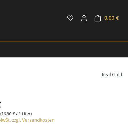
0,00 €
Ware
Real Gold
€
r
(16,90 € / 1 Liter)
 MwSt. zzgl. Versandkosten