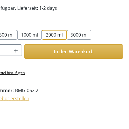
fügbar, Lieferzeit: 1-2 days
len
500 ml
1000 ml
2000 ml
5000 ml
Anzahl: Gib den gewünschten Wert ein o
In den Warenkorb
ttel hinzufügen
ummer:
BMG-062.2
bot erstellen