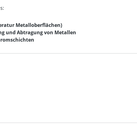
s:
eratur Metalloberflächen)
ng und Abtragung von Metallen
hromschichten