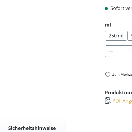
Sofort ver
auswäh
ml
250 ml
Produkt 
Zum Merkze
Produktn
PDF Ange
Sicherheitshinweise