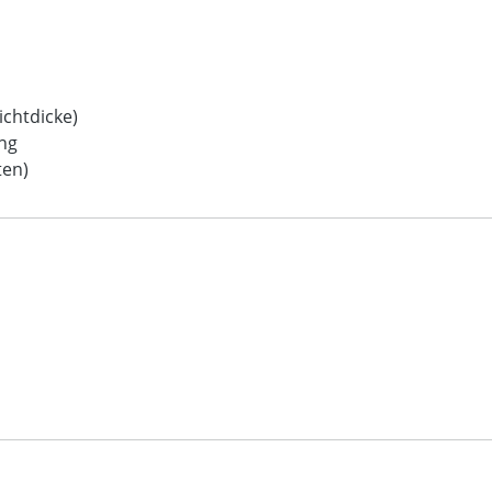
chtdicke)
ng
ten)