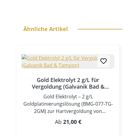
Produktgalerie überspringen
Ähnliche Artikel
Gold Elektrolyt 2 g/L für
Vergoldung (Galvanik Bad &
Tampon)
Gold Elektrolyt – 2 g/L
Goldplatinierungslösung (BMG-077-TG-
2GM) zur Hartvergoldung von
OberflächenBrillante, langlebige
Regulärer Preis:
Ab
21,00 €
GoldbeschichtungenUnser
hochwertiger Gold Elektrolyt (2 g/L)