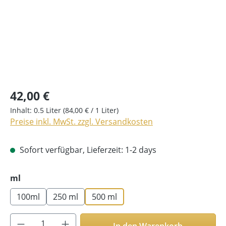
42,00 €
Inhalt:
0.5 Liter
(84,00 € / 1 Liter)
Preise inkl. MwSt. zzgl. Versandkosten
Sofort verfügbar, Lieferzeit: 1-2 days
auswählen
ml
100ml
250 ml
500 ml
Produkt Anzahl: Gib den gewünschten Wer
In den Warenkorb