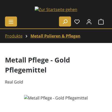
Zum Hauptinhalt springen
Ware
Produkte
Metall Polieren & Pflegen
Metall Pflege - Gold
Pflegemittel
Real Gold
Bildergalerie überspringen