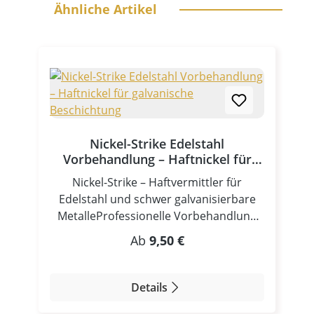
Ähnliche Artikel
Nickel-Strike Edelstahl
Vorbehandlung – Haftnickel für
galvanische Beschichtung
Nickel-Strike – Haftvermittler für
Edelstahl und schwer galvanisierbare
MetalleProfessionelle Vorbehandlung
für die galvanische Beschichtung von
Regulärer Preis:
Ab
9,50 €
Edelstahl und hochlegierten StählenDer
Nickel-Strike Elektrolyt von Betzmann
Galvanik wurde speziell entwickelt, um
Details
Edelstahl, hochlegierte Stähle und