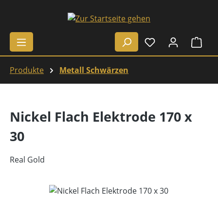
Zum Hauptinhalt springen
Ware
Produkte
Metall Schwärzen
Nickel Flach Elektrode 170 x
30
Real Gold
Bildergalerie überspringen