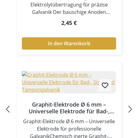
Elektrolytübertragung für präzise
Galvanik Der bauschige Anoden
Stoffpad ist ein unverzichtbares
Regulärer Preis:
2,45 €
Zubehör für professionelle
Anwendungen in der Stiftgalvanik und
Tampongalvanik. Als Anodenhülle /
In den Warenkorb
Tampon sorgt er für eine gleichmäßige
Verteilung des Elektrolyten und
ermöglicht präzise sowie kontrollierte
Beschichtungen – selbst auf komplexen
Oberflächen. Dank seiner weichen,
saugfähigen Struktur gewährleistet der
Stoffpad eine optimale
Elektrolytaufnahme und gleichmäßige
Graphit-Elektrode Ø 6 mm –
Abgabe während des
Universelle Elektrode für Bad-,
Galvanikprozesses. Zentrale Vorteile
Stift- und Tampongalvanik
Graphit-Elektrode Ø 6 mm – Universelle
Hohe Elektrolytaufnahme für
Elektrode für professionelle
gleichmäßige Beschichtung Weiche,
GalvanikChemisch inerte Graphit-
bauschige Struktur für optimale