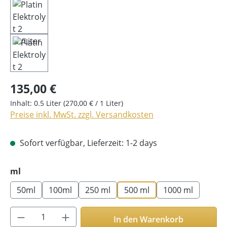
135,00 €
Inhalt:
0.5 Liter
(270,00 € / 1 Liter)
Preise inkl. MwSt. zzgl. Versandkosten
Sofort verfügbar, Lieferzeit: 1-2 days
auswählen
ml
50ml
100ml
250 ml
500 ml
1000 ml
Produkt Anzahl: Gib den gewünschten Wer
In den Warenkorb