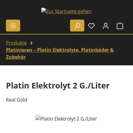
Zum Hauptinhalt springen
Ware
Produkte
Platinieren – Platin Elektrolyte, Platinbäder &
Zubehör
Platin Elektrolyt 2 G./Liter
Real Gold
Bildergalerie überspringen