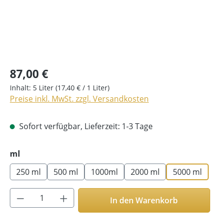
87,00 €
Inhalt:
5 Liter
(17,40 € / 1 Liter)
Preise inkl. MwSt. zzgl. Versandkosten
Sofort verfügbar, Lieferzeit: 1-3 Tage
auswählen
ml
250 ml
500 ml
1000ml
2000 ml
5000 ml
Produkt Anzahl: Gib den gewünschten Wer
In den Warenkorb