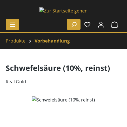
Zum Hauptinhalt springen
Ware
Produkte
Vorbehandlung
Schwefelsäure (10%, reinst)
Real Gold
Bildergalerie überspringen