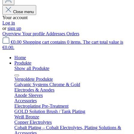
Close menu
Your account
Log in
or
sign up
Overview
Your profile
Addresses
Orders
€0.00
Shopping cart contains 0 items. The cart total value is
€0.00.
Home
Produkte
Show all Produkte
Vergoldete Produkte
Galvanic Systems Chrome & Gold
Electrodes & Anodes
Anode Sleeves
Accessories
Electroplating Pre-Treatment
GOLD Solution Brush / Tank Plating
Weiß Bronze
Copper Electrolytes
Cobalt Plating – Cobalt Electrolytes, Plating Solutions &
Accessories