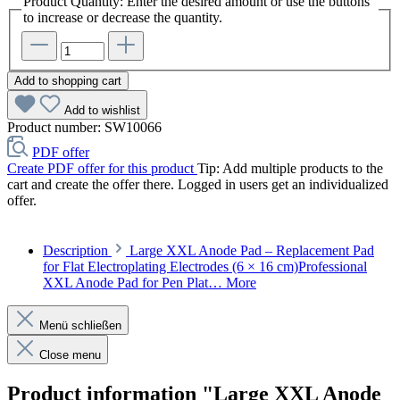
Product Quantity: Enter the desired amount or use the buttons
to increase or decrease the quantity.
Add to shopping cart
Add to wishlist
Product number:
SW10066
PDF offer
Create PDF offer for this product
Tip: Add multiple products to the
cart and create the offer there. Logged in users get an individualized
offer.
Description
Large XXL Anode Pad – Replacement Pad
for Flat Electroplating Electrodes (6 × 16 cm)Professional
XXL Anode Pad for Pen Plat…
More
Menü schließen
Close menu
Product information "Large XXL Anode