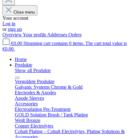
Close menu
Your account
Log in
or
sign up
Overview
Your profile
Addresses
Orders
€0.00
Shopping cart contains 0 items. The cart total value is
€0.00.
Home
Produkte
Show all Produkte
Vergoldete Produkte
Galvanic Systems Chrome & Gold
Electrodes & Anodes
Anode Sleeves
Accessories
Electroplating Pre-Treatment
GOLD Solution Brush / Tank Plating
Weiß Bronze
Copper Electrolytes
Cobalt Plating – Cobalt Electrolytes, Plating Solutions &
Accessories