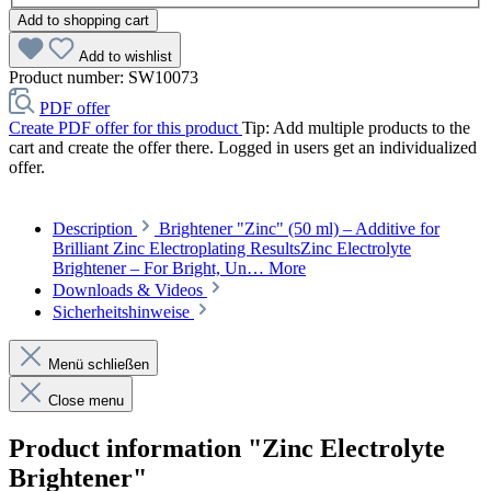
Add to shopping cart
Add to wishlist
Product number:
SW10073
PDF offer
Create PDF offer for this product
Tip: Add multiple products to the
cart and create the offer there. Logged in users get an individualized
offer.
Description
Brightener "Zinc" (50 ml) – Additive for
Brilliant Zinc Electroplating ResultsZinc Electrolyte
Brightener – For Bright, Un…
More
Downloads & Videos
Sicherheitshinweise
Menü schließen
Close menu
Product information "Zinc Electrolyte
Brightener"