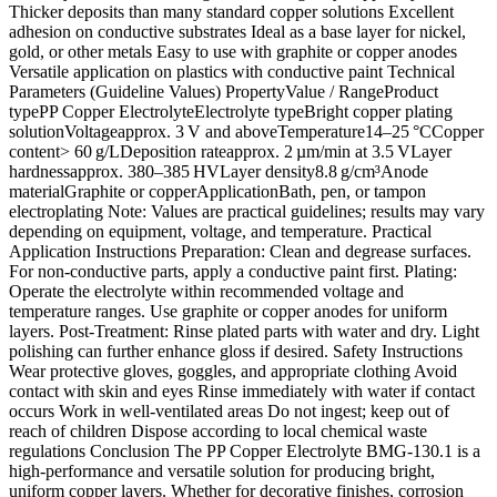
Thicker deposits than many standard copper solutions Excellent
adhesion on conductive substrates Ideal as a base layer for nickel,
gold, or other metals Easy to use with graphite or copper anodes
Versatile application on plastics with conductive paint Technical
Parameters (Guideline Values) PropertyValue / RangeProduct
typePP Copper ElectrolyteElectrolyte typeBright copper plating
solutionVoltageapprox. 3 V and aboveTemperature14–25 °CCopper
content> 60 g/LDeposition rateapprox. 2 µm/min at 3.5 VLayer
hardnessapprox. 380–385 HVLayer density8.8 g/cm³Anode
materialGraphite or copperApplicationBath, pen, or tampon
electroplating Note: Values are practical guidelines; results may vary
depending on equipment, voltage, and temperature. Practical
Application Instructions Preparation: Clean and degrease surfaces.
For non-conductive parts, apply a conductive paint first. Plating:
Operate the electrolyte within recommended voltage and
temperature ranges. Use graphite or copper anodes for uniform
layers. Post-Treatment: Rinse plated parts with water and dry. Light
polishing can further enhance gloss if desired. Safety Instructions
Wear protective gloves, goggles, and appropriate clothing Avoid
contact with skin and eyes Rinse immediately with water if contact
occurs Work in well-ventilated areas Do not ingest; keep out of
reach of children Dispose according to local chemical waste
regulations Conclusion The PP Copper Electrolyte BMG‑130.1 is a
high-performance and versatile solution for producing bright,
uniform copper layers. Whether for decorative finishes, corrosion