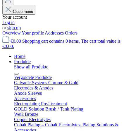
Close menu
Your account
Log in
or
sign up
Overview
Your profile
Addresses
Orders
€0.00
Shopping cart contains 0 items. The cart total value is
€0.00.
Home
Produkte
Show all Produkte
Vergoldete Produkte
Galvanic Systems Chrome & Gold
Electrodes & Anodes
Anode Sleeves
Accessories
Electroplating Pre-Treatment
GOLD Solution Brush / Tank Plating
Weiß Bronze
Copper Electrolytes
Cobalt Plating – Cobalt Electrolytes, Plating Solutions &
Accessories