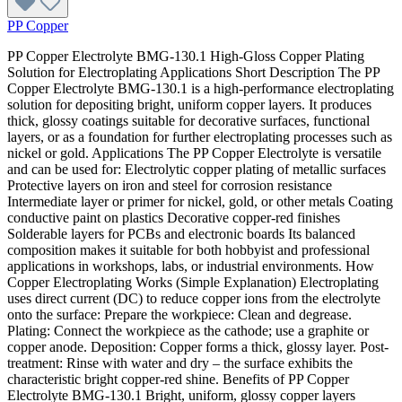
PP Copper
PP Copper Electrolyte BMG‑130.1 High-Gloss Copper Plating
Solution for Electroplating Applications Short Description The PP
Copper Electrolyte BMG‑130.1 is a high-performance electroplating
solution for depositing bright, uniform copper layers. It produces
thick, glossy coatings suitable for decorative surfaces, functional
layers, or as a foundation for further electroplating processes such as
nickel or gold. Applications The PP Copper Electrolyte is versatile
and can be used for: Electrolytic copper plating of metallic surfaces
Protective layers on iron and steel for corrosion resistance
Intermediate layer or primer for nickel, gold, or other metals Coating
conductive paint on plastics Decorative copper-red finishes
Solderable layers for PCBs and electronic boards Its balanced
composition makes it suitable for both hobbyist and professional
applications in workshops, labs, or industrial environments. How
Copper Electroplating Works (Simple Explanation) Electroplating
uses direct current (DC) to reduce copper ions from the electrolyte
onto the surface: Prepare the workpiece: Clean and degrease.
Plating: Connect the workpiece as the cathode; use a graphite or
copper anode. Deposition: Copper forms a thick, glossy layer. Post-
treatment: Rinse with water and dry – the surface exhibits the
characteristic bright copper-red shine. Benefits of PP Copper
Electrolyte BMG‑130.1 Bright, uniform, glossy copper layers