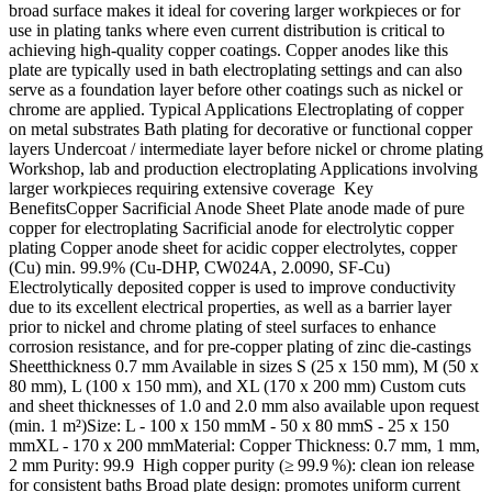
broad surface makes it ideal for covering larger workpieces or for
use in plating tanks where even current distribution is critical to
achieving high‑quality copper coatings. Copper anodes like this
plate are typically used in bath electroplating settings and can also
serve as a foundation layer before other coatings such as nickel or
chrome are applied. Typical Applications Electroplating of copper
on metal substrates Bath plating for decorative or functional copper
layers Undercoat / intermediate layer before nickel or chrome plating
Workshop, lab and production electroplating Applications involving
larger workpieces requiring extensive coverage Key
BenefitsCopper Sacrificial Anode Sheet Plate anode made of pure
copper for electroplating Sacrificial anode for electrolytic copper
plating Copper anode sheet for acidic copper electrolytes, copper
(Cu) min. 99.9% (Cu-DHP, CW024A, 2.0090, SF-Cu)
Electrolytically deposited copper is used to improve conductivity
due to its excellent electrical properties, as well as a barrier layer
prior to nickel and chrome plating of steel surfaces to enhance
corrosion resistance, and for pre-copper plating of zinc die-castings
Sheetthickness 0.7 mm Available in sizes S (25 x 150 mm), M (50 x
80 mm), L (100 x 150 mm), and XL (170 x 200 mm) Custom cuts
and sheet thicknesses of 1.0 and 2.0 mm also available upon request
(min. 1 m²)Size: L - 100 x 150 mmM - 50 x 80 mmS - 25 x 150
mmXL - 170 x 200 mmMaterial: Copper Thickness: 0.7 mm, 1 mm,
2 mm Purity: 99.9 High copper purity (≥ 99.9 %): clean ion release
for consistent baths Broad plate design: promotes uniform current