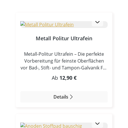
Metall Politur Ultrafein
Metall-Politur Ultrafein – Die perfekte
Vorbereitung für feinste Oberflächen
vor Bad-, Stift- und Tampon-Galvanik Für
alle Anwendungen, bei denen extrem
Regulärer Preis:
Ab
12,90 €
feine Oberflächenqualität und
maximaler Glanz gefordert sind: unsere
Metall-Politur Ultrafein ist das
Details
Spitzenprodukt für die finale
Vorbehandlung vor der Galvanisierung.
Hochfeine Reinigungskraft – ideal für
empfindliche Oberflächen Die