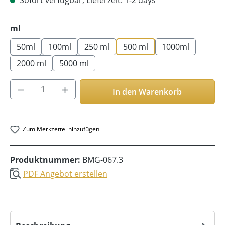
auswählen
ml
50ml
100ml
250 ml
500 ml
1000ml
2000 ml
5000 ml
Produkt Anzahl: Gib den gewünschten Wer
In den Warenkorb
Zum Merkzettel hinzufügen
Produktnummer:
BMG-067.3
PDF Angebot erstellen