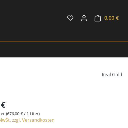
0,00 €
Ware
Real Gold
 €
iter
(676,00 € / 1 Liter)
 MwSt. zzgl. Versandkosten