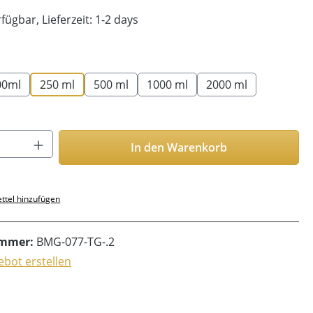
fügbar, Lieferzeit: 1-2 days
len
00ml
250 ml
500 ml
1000 ml
2000 ml
Anzahl: Gib den gewünschten Wert ein o
In den Warenkorb
ttel hinzufügen
ummer:
BMG-077-TG-.2
bot erstellen