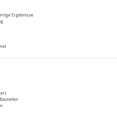
ertige Ergebnisse
ng
gnet
er)
Bauteilen
en