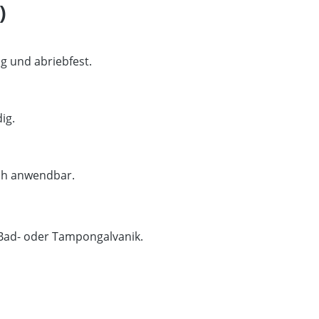
)
g und abriebfest.
ig.
ach anwendbar.
Bad- oder Tampongalvanik.